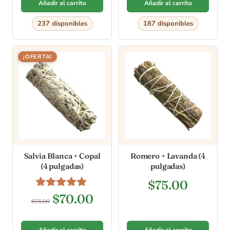
Añadir al carrito
Añadir al carrito
237 disponibles
187 disponibles
¡OFERTA!
Salvia Blanca + Copal
Romero + Lavanda (4
(4 pulgadas)
pulgadas)
$
75.00
Valorado en
$
70.00
$
75.00
4.80
de 5
Añadir al carrito
Añadir al carrito