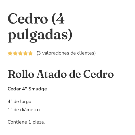
Cedro (4
pulgadas)
(
3
valoraciones de clientes)
Valorado
3
4.67
Rollo Atado de Cedro
sobre 5
basado en
puntuaciones
de
Cedar 4″ Smudge
clientes
4″ de largo
1″ de diámetro
Contiene 1 pieza.