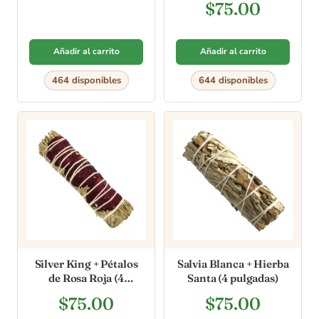
Valorado en
$
75.00
5.00
de 5
Añadir al carrito
Añadir al carrito
464 disponibles
644 disponibles
Silver King + Pétalos
Salvia Blanca + Hierba
de Rosa Roja (4
Santa (4 pulgadas)
pulgadas)
$
75.00
$
75.00