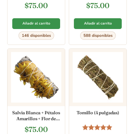
Sinuata (4 pulgadas)
$
75.00
$
75.00
Añadir al carrito
Añadir al carrito
146 disponibles
588 disponibles
Salvia Blanca + Pétalos
Tomillo (4 pulgadas)
Amarillos + Flor de
Papel Amarilla (4
$
75.00
pulgadas)