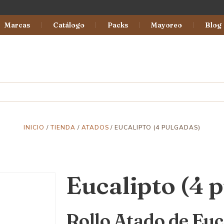
Marcas
Catálogo
Packs
Mayoreo
Blog
INICIO
/
TIENDA
/
ATADOS
/ EUCALIPTO (4 PULGADAS)
Eucalipto (4 
Rollo Atado de Euc