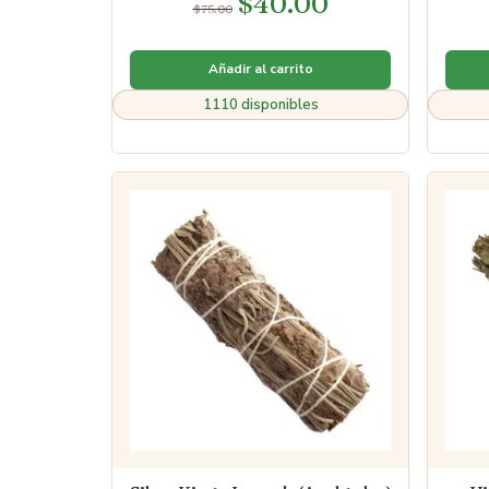
$
40.00
$
75.00
5.00
de 5
Añadir al carrito
1110 disponibles