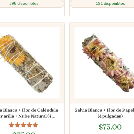
398 disponibles
191 disponibles
a Blanca + Flor de Caléndula
Salvia Blanca + Flor de Pape
marilla + Nube Natural (4
(4 pulgadas)
pulgadas)
$
75.00
Valorado en