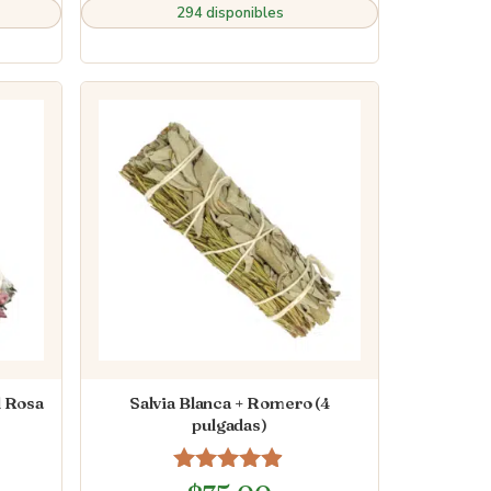
294 disponibles
l Rosa
Salvia Blanca + Romero (4
pulgadas)
Valorado en