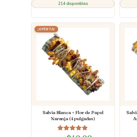
214 disponibles
¡OFERTA!
Salvia Blanca + Flor de Papel
Salvi
Naranja (4 pulgadas)
A
Valorado en