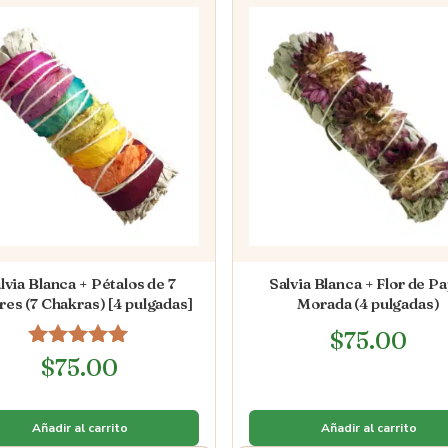
lvia Blanca + Pétalos de 7
Salvia Blanca + Flor de Pa
res (7 Chakras) [4 pulgadas]
Morada (4 pulgadas)
$
75.00
Valorado en
$
75.00
5.00
de 5
Añadir al carrito
Añadir al carrito