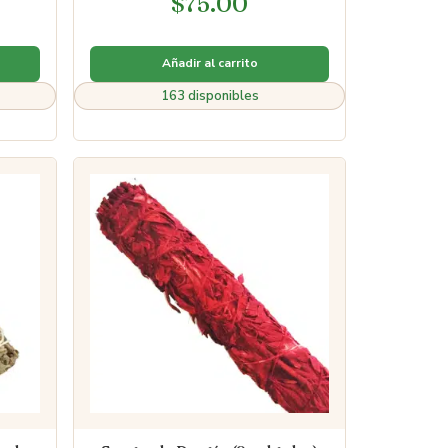
$
75.00
4.80
de 5
Añadir al carrito
163 disponibles