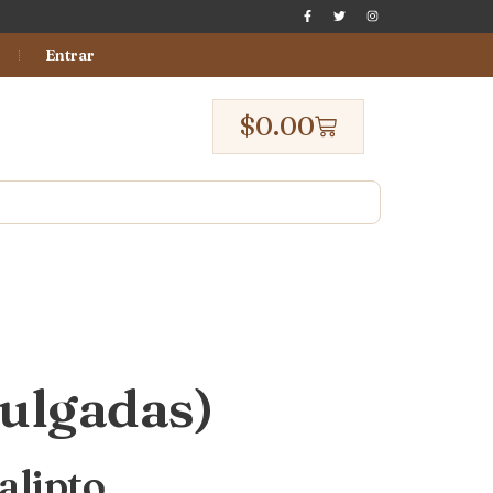
Entrar
$
0.00
pulgadas)
alipto