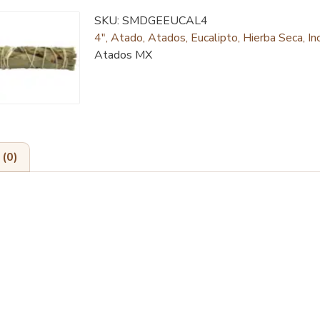
SKU:
SMDGEEUCAL4
4"
,
Atado
,
Atados
,
Eucalipto
,
Hierba Seca
,
In
Atados MX
 (0)