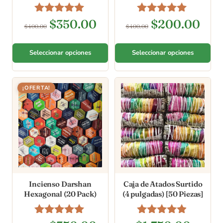
Valorado en
Valorado en
$
350.00
$
200.00
$
400.00
$
400.00
5.00
5.00
de 5
de 5
Seleccionar opciones
Seleccionar opciones
¡OFERTA!
Incienso Darshan
Caja de Atados Surtido
Hexagonal (20 Pack)
(4 pulgadas) [50 Piezas]
Valorado en
Valorado en