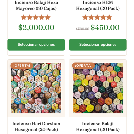
Incienso Balaji Hexa
Incienso HEM
Mayoreo (50 Cajas)
Hexagonal (20 Pack)
Valorado en
Valorado en
$
2,000.00
$
450.00
$
500.00
5.00
5.00
de 5
de 5
Seleccionar opciones
Seleccionar opciones
¡OFERTA!
¡OFERTA!
Incienso Hari Darshan
Incienso Balaji
Hexagonal (20 Pack)
Hexagonal (20 Pack)