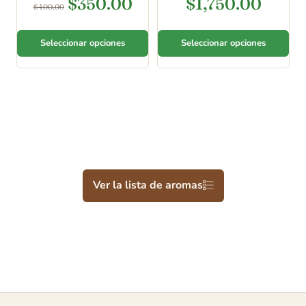
$
350.00
$
1,750.00
$
400.00
5.00
4.78
de 5
de 5
Seleccionar opciones
Seleccionar opciones
Ver la lista de aromas