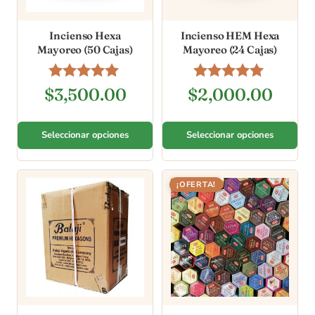
Incienso Hexa
Incienso HEM Hexa
Mayoreo (50 Cajas)
Mayoreo (24 Cajas)
Valorado en
Valorado en
$
3,500.00
$
2,000.00
5.00
4.96
de 5
de 5
Seleccionar opciones
Seleccionar opciones
¡OFERTA!