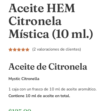
Aceite HEM
Citronela
Mística (10 ml.)
(
2
valoraciones de clientes)
Valorado
2
5.00
sobre
Aceite de Citronela
5 basado
en
puntuaciones
de clientes
Mystic Citronella
1 caja con un frasco de 10 ml de aceite aromático.
Contiene 10 ml de aceite en total.