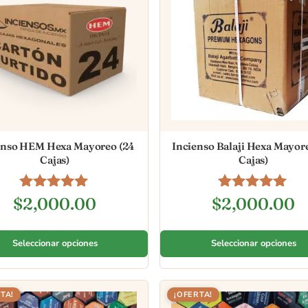
enso HEM Hexa Mayoreo (24
Incienso Balaji Hexa Mayor
Cajas)
Cajas)
Valorado en
Valorado en
$
2,000.00
$
2,000.00
4.96
5.00
de 5
de 5
Seleccionar opciones
Seleccionar opciones
TA!
¡OFERTA!