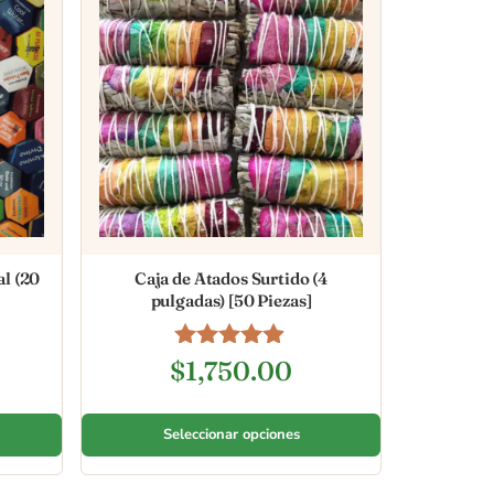
l (20
Caja de Atados Surtido (4
pulgadas) [50 Piezas]
Valorado en
$
1,750.00
4.78
de 5
Seleccionar opciones