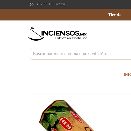
+52 55 4860-2328
Tienda
INI