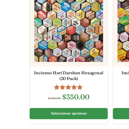
Incienso Hari Darshan Hexagonal
Inc
(20 Pack)
Valorado en
$
350.00
$
400.00
5.00
de 5
Seleccionar opciones