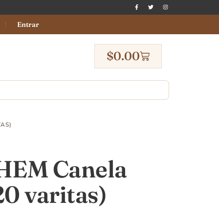
Entrar
$
0.00
TAS)
 HEM Canela
20 varitas)