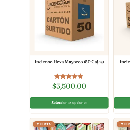
Incienso Hexa Mayoreo (50 Cajas)
Inci
Valorado en
$
3,500.00
5.00
de 5
Seleccionar opciones
¡OFERTA!
¡OFER