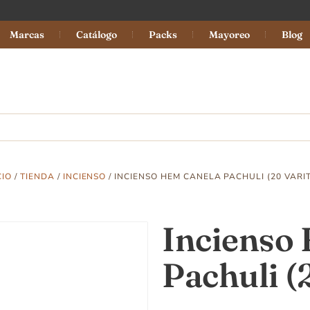
Marcas
Catálogo
Packs
Mayoreo
Blog
CIO
/
TIENDA
/
INCIENSO
/ INCIENSO HEM CANELA PACHULI (20 VARI
Incienso
Pachuli (