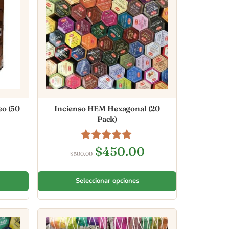
eo (50
Incienso HEM Hexagonal (20
Pack)
Valorado en
$
450.00
$
500.00
5.00
de 5
Seleccionar opciones