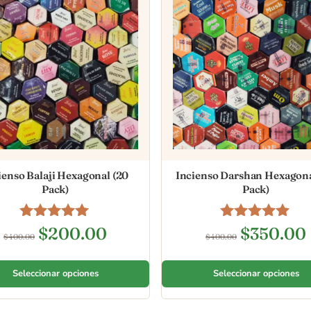
ienso Balaji Hexagonal (20
Incienso Darshan Hexagona
Pack)
Pack)
Valorado en
Valorado en
$
200.00
$
350.00
$
400.00
$
400.00
5.00
5.00
de 5
de 5
Seleccionar opciones
Seleccionar opciones