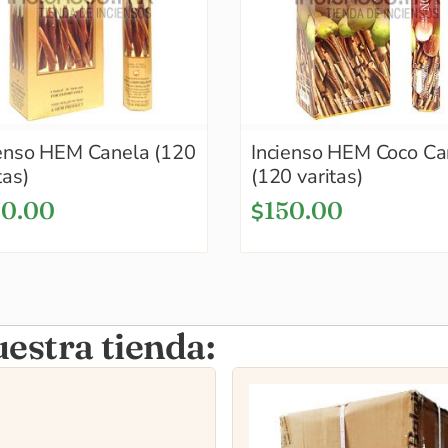
ienso HEM Canela (120
Incienso HEM Coco Ca
tas)
(120 varitas)
50.00
150.00
$
estra tienda: