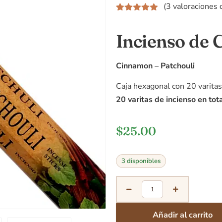
(
3
valoraciones d
Valorado
3
5.00
sobre
Incienso de 
5 basado
en
puntuaciones
de clientes
Cinnamon – Patchouli
Caja hexagonal con 20 varitas
20 varitas de incienso en tota
$
25.00
3 disponibles
Añadir al carrito