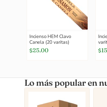
Incienso HEM Clavo
Inc
Canela (20 varitas)
vari
25.00
1
$
$
Lo más popular en nu