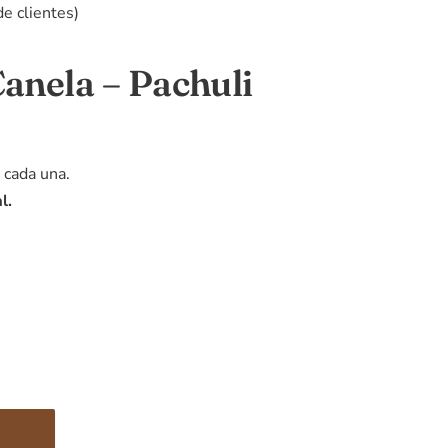
e clientes)
Canela – Pachuli
 cada una.
l.