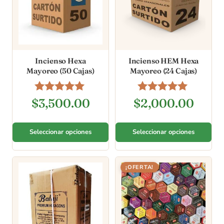
Incienso Hexa
Incienso HEM Hexa
Mayoreo (50 Cajas)
Mayoreo (24 Cajas)
Valorado en
Valorado en
$
3,500.00
$
2,000.00
5.00
4.96
de 5
de 5
Seleccionar opciones
Seleccionar opciones
¡OFERTA!