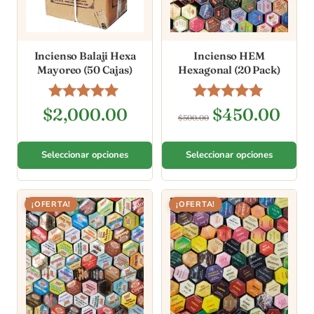
Incienso Balaji Hexa
Incienso HEM
Mayoreo (50 Cajas)
Hexagonal (20 Pack)
Valorado en
Valorado en
$
2,000.00
$
450.00
$
500.00
5.00
5.00
de 5
de 5
Seleccionar opciones
Seleccionar opciones
¡OFERTA!
¡OFERTA!