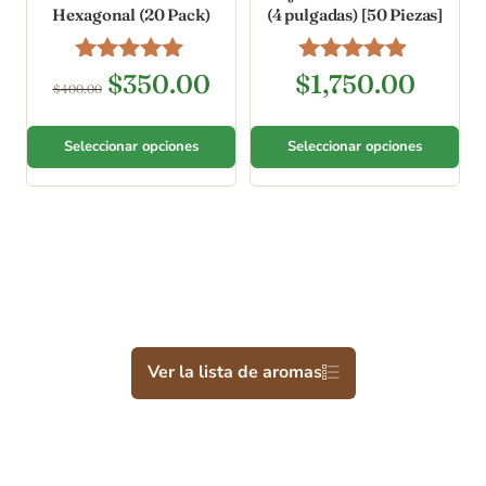
Hexagonal (20 Pack)
(4 pulgadas) [50 Piezas]
Valorado en
Valorado en
$
350.00
$
1,750.00
$
400.00
5.00
4.78
de 5
de 5
Seleccionar opciones
Seleccionar opciones
Ver la lista de aromas