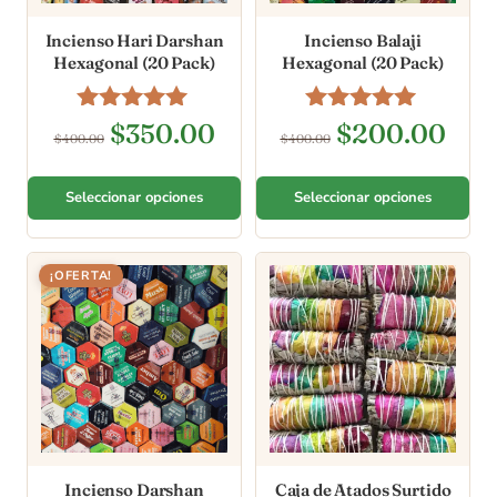
Incienso Hari Darshan
Incienso Balaji
Hexagonal (20 Pack)
Hexagonal (20 Pack)
Valorado en
Valorado en
$
350.00
$
200.00
$
400.00
$
400.00
5.00
5.00
de 5
de 5
Seleccionar opciones
Seleccionar opciones
¡OFERTA!
Incienso Darshan
Caja de Atados Surtido