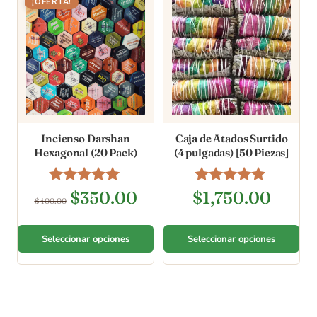
¡OFERTA!
Incienso Darshan
Caja de Atados Surtido
Hexagonal (20 Pack)
(4 pulgadas) [50 Piezas]
Valorado en
Valorado en
$
350.00
$
1,750.00
$
400.00
5.00
4.78
de 5
de 5
Seleccionar opciones
Seleccionar opciones