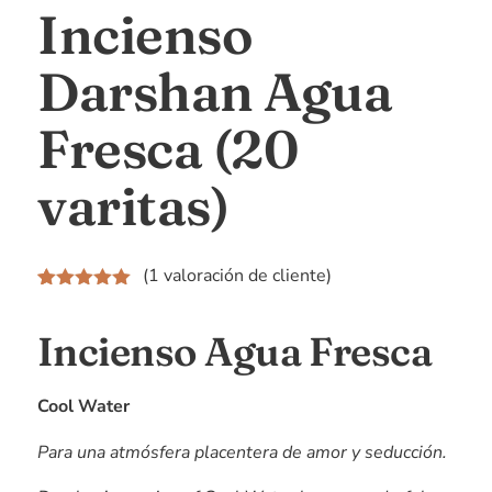
Incienso
Darshan Agua
Fresca (20
varitas)
(
1
valoración de cliente)
Valorado
1
5.00
sobre
Incienso Agua Fresca
5 basado
en
puntuación
de cliente
Cool Water
Para una atmósfera placentera de amor y seducción.