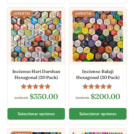
¡OFERTA!
¡OFERTA!
Incienso Hari Darshan
Incienso Balaji
Hexagonal (20 Pack)
Hexagonal (20 Pack)
Valorado en
Valorado en
$
350.00
$
200.00
$
400.00
$
400.00
5.00
5.00
de 5
de 5
Seleccionar opciones
Seleccionar opciones