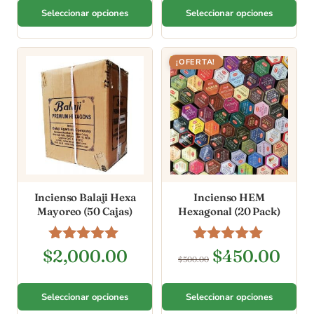
Seleccionar opciones
Seleccionar opciones
¡OFERTA!
Incienso Balaji Hexa
Incienso HEM
Mayoreo (50 Cajas)
Hexagonal (20 Pack)
Valorado en
Valorado en
$
2,000.00
$
450.00
$
500.00
5.00
5.00
de 5
de 5
Seleccionar opciones
Seleccionar opciones