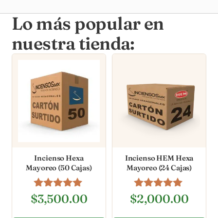
Lo más popular en
nuestra tienda:
Incienso Hexa
Incienso HEM Hexa
Mayoreo (50 Cajas)
Mayoreo (24 Cajas)
Valorado en
Valorado en
$
3,500.00
$
2,000.00
5.00
4.96
de 5
de 5