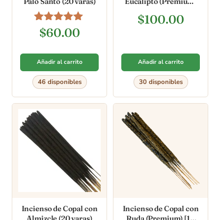
Palo Santo (20 varas)
Eucalipto (Premium)
[10 varas]
$
100.00
Valorado en
$
60.00
4.88
de 5
Añadir al carrito
Añadir al carrito
46 disponibles
30 disponibles
Incienso de Copal con
Incienso de Copal con
Almizcle (20 varas)
Ruda (Premium) [10