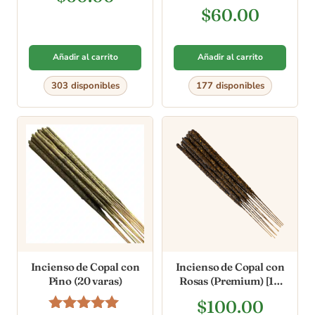
Valorado
$
60.00
en
4.67
de 5
Añadir al carrito
Añadir al carrito
303 disponibles
177 disponibles
Incienso de Copal con
Incienso de Copal con
Pino (20 varas)
Rosas (Premium) [10
varas]
$
100.00