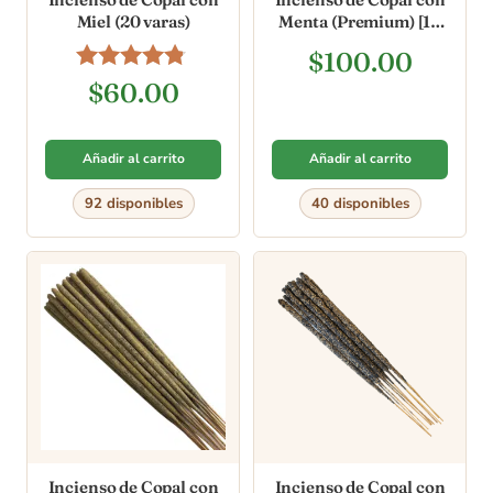
Miel (20 varas)
Menta (Premium) [10
varas]
$
100.00
Valorado
$
60.00
en
4.67
de 5
Añadir al carrito
Añadir al carrito
92 disponibles
40 disponibles
Incienso de Copal con
Incienso de Copal con