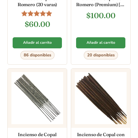
Romero (20 varas)
Romero (Premium) [10
varas]
$
100.00
Valorado en
$
60.00
4.80
de 5
Añadir al carrito
Añadir al carrito
86 disponibles
20 disponibles
Incienso de Copal
Incienso de Copal con