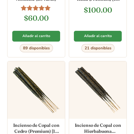
varas]
$
100.00
Valorado en
$
60.00
5.00
de 5
Añadir al carrito
Añadir al carrito
89 disponibles
21 disponibles
Incienso de Copal con
Incienso de Copal con
Cedro (Premium) [10
Hierbabuena