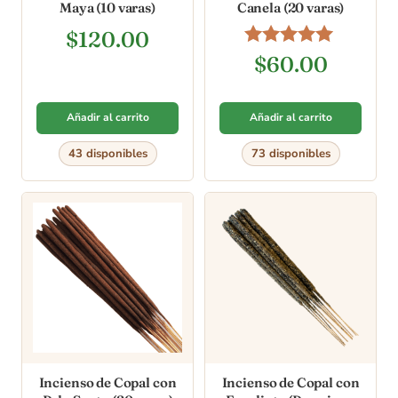
Maya (10 varas)
Canela (20 varas)
$
120.00
Valorado en
$
60.00
4.86
de 5
Añadir al carrito
Añadir al carrito
43 disponibles
73 disponibles
Incienso de Copal con
Incienso de Copal con