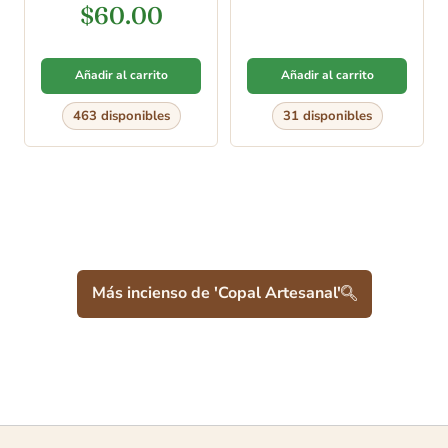
Valorado en
$
60.00
5.00
de 5
Añadir al carrito
Añadir al carrito
463 disponibles
31 disponibles
Más incienso de 'Copal Artesanal'