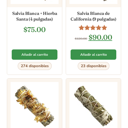
Salvia Blanca + Hierba
Salvia Blanca de
Santa (4 pulgadas)
California (9 pulgadas)
$
75.00
Valorado en
$
90.00
$
120.00
5.00
de 5
Añadir al carrito
Añadir al carrito
274 disponibles
23 disponibles