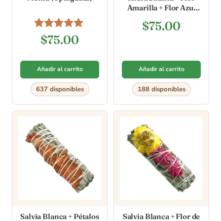
Amarilla + Flor Azul
Turquesa (4 pulgadas)
$
75.00
Valorado en
$
75.00
5.00
de 5
Añadir al carrito
Añadir al carrito
637 disponibles
188 disponibles
Salvia Blanca + Pétalos
Salvia Blanca + Flor de