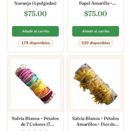
Naranja (4 pulgadas)
Papel Amarilla +
Plumosa (4 pulgadas)
$
75.00
$
75.00
Añadir al carrito
Añadir al carrito
179 disponibles
320 disponibles
Salvia Blanca + Pétalos
Salvia Blanca + Pétalos
de 7 Colores (7
Amarillos + Flor de
Chakras) [4 pulgadas]
Papel Amarilla (4