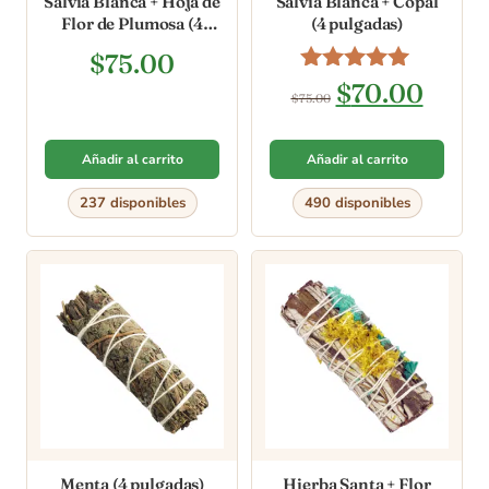
Salvia Blanca + Hoja de
Salvia Blanca + Copal
Flor de Plumosa (4
(4 pulgadas)
pulgadas)
$
75.00
Valorado en
$
70.00
$
75.00
4.80
de 5
Añadir al carrito
Añadir al carrito
237 disponibles
490 disponibles
Menta (4 pulgadas)
Hierba Santa + Flor