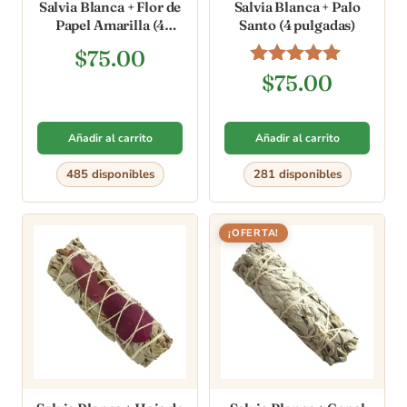
Salvia Blanca + Flor de
Salvia Blanca + Palo
Papel Amarilla (4
Santo (4 pulgadas)
pulgadas)
$
75.00
Valorado en
$
75.00
5.00
de 5
Añadir al carrito
Añadir al carrito
485 disponibles
281 disponibles
¡OFERTA!