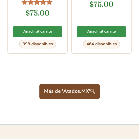
$
75.00
pulgadas)
Valorado en
$
75.00
5.00
de 5
Añadir al carrito
Añadir al carrito
398 disponibles
464 disponibles
Más de 'Atados.MX'