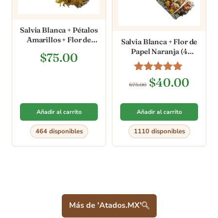
Salvia Blanca + Pétalos
Amarillos + Flor de
Salvia Blanca + Flor de
Papel Amarilla (4
Papel Naranja (4
$
75.00
pulgadas)
pulgadas)
Valorado en
$
40.00
$
75.00
5.00
de 5
Añadir al carrito
Añadir al carrito
464 disponibles
1110 disponibles
Más de 'Atados.MX'