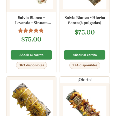
Salvia Blanca +
Salvia Blanca + Hierba
Lavanda + Sinuata
Santa (4 pulgadas)
Morada (4 pulgadas)
$
75.00
Valorado en
$
75.00
4.80
de 5
Añadir al carrito
Añadir al carrito
363 disponibles
274 disponibles
¡Oferta!