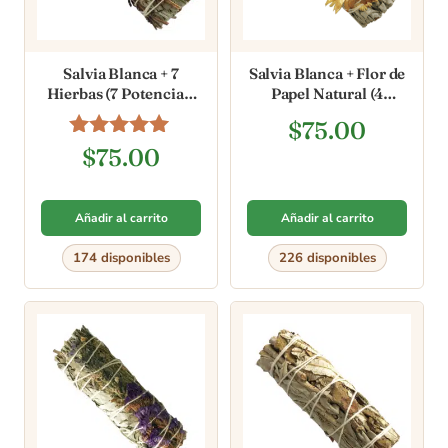
Salvia Blanca + 7
Salvia Blanca + Flor de
Hierbas (7 Potencias)
Papel Natural (4
[4 pulgadas]
pulgadas)
$
75.00
Valorado en
$
75.00
5.00
de 5
Añadir al carrito
Añadir al carrito
174 disponibles
226 disponibles