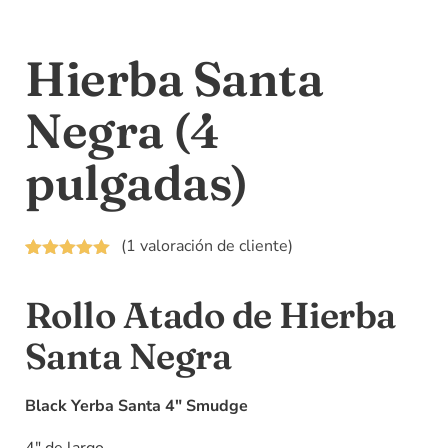
Hierba Santa
Negra (4
pulgadas)
(
1
valoración de cliente)
Valorado
1
5.00
sobre
Rollo Atado de Hierba
5 basado
en
puntuación
Santa Negra
de cliente
Black Yerba Santa 4″ Smudge
4″ de largo