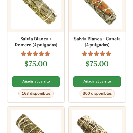
Salvia Blanca +
Salvia Blanca + Canela
Romero (4 pulgadas)
(4 pulgadas)
Valorado en
Valorado en
$
75.00
$
75.00
4.80
5.00
de 5
de 5
Añadir al carrito
Añadir al carrito
163 disponibles
300 disponibles