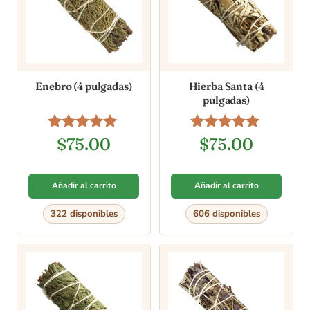
Enebro (4 pulgadas)
Hierba Santa (4
pulgadas)
Valorado en
Valorado en
$
75.00
$
75.00
5.00
5.00
de 5
de 5
Añadir al carrito
Añadir al carrito
322 disponibles
606 disponibles