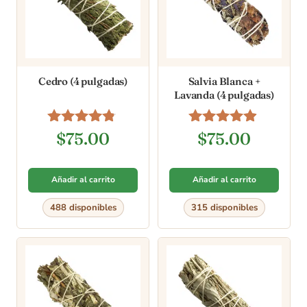
Cedro (4 pulgadas)
Salvia Blanca +
Lavanda (4 pulgadas)
Valorado
Valorado en
$
75.00
$
75.00
en
4.75
4.67
de 5
de 5
Añadir al carrito
Añadir al carrito
488 disponibles
315 disponibles