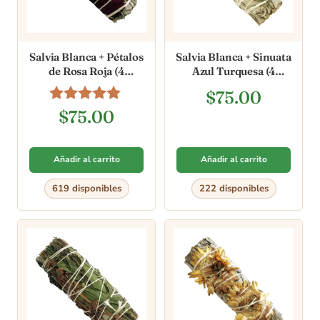
Salvia Blanca + Pétalos
Salvia Blanca + Sinuata
de Rosa Roja (4
Azul Turquesa (4
pulgadas)
pulgadas)
$
75.00
Valorado en
$
75.00
5.00
de 5
Añadir al carrito
Añadir al carrito
619 disponibles
222 disponibles