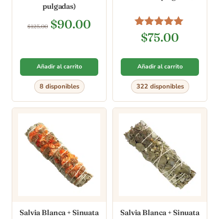
pulgadas)
$
90.00
$
125.00
Valorado en
$
75.00
5.00
de 5
Añadir al carrito
Añadir al carrito
8 disponibles
322 disponibles
Salvia Blanca + Sinuata
Salvia Blanca + Sinuata