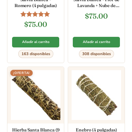
Romero (4 pulgadas)
Lavanda + Nube de
Eucalipto (4 pulgadas)
$
75.00
Valorado en
$
75.00
4.80
de 5
Añadir al carrito
Añadir al carrito
163 disponibles
308 disponibles
¡OFERTA!
Hierba Santa Blanca (9
Enebro (4 pulgadas)