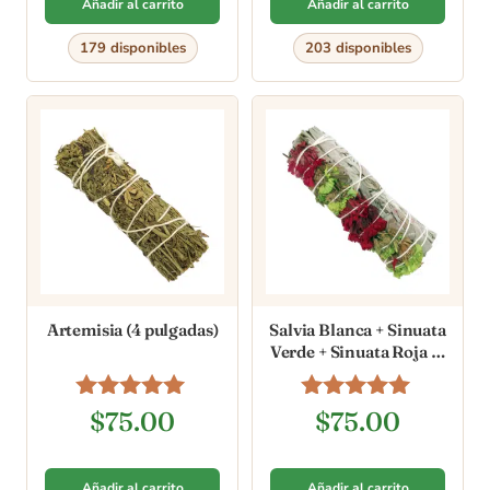
Añadir al carrito
Añadir al carrito
179 disponibles
203 disponibles
Artemisia (4 pulgadas)
Salvia Blanca + Sinuata
Verde + Sinuata Roja (4
pulgadas)
Valorado en
Valorado en
$
75.00
$
75.00
5.00
5.00
de 5
de 5
Añadir al carrito
Añadir al carrito