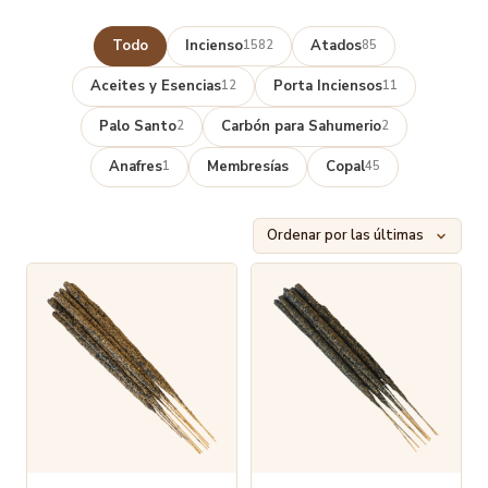
Todo
Incienso
Atados
1582
85
Aceites y Esencias
Porta Inciensos
12
11
Palo Santo
Carbón para Sahumerio
2
2
Anafres
Membresías
Copal
1
45