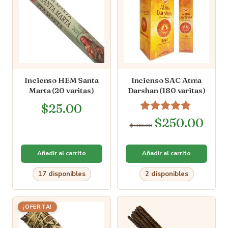
Incienso HEM Santa
Incienso SAC Atma
Marta (20 varitas)
Darshan (180 varitas)
$
25.00
Valorado en
$
250.00
$
500.00
5.00
de 5
Añadir al carrito
Añadir al carrito
17 disponibles
2 disponibles
¡OFERTA!