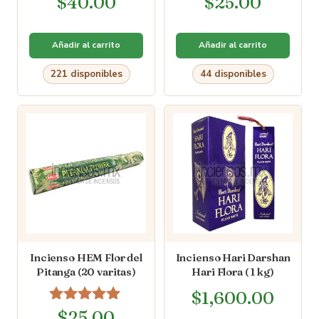
$
40.00
$
25.00
Añadir al carrito
Añadir al carrito
221 disponibles
44 disponibles
Incienso HEM Flor del
Incienso Hari Darshan
Pitanga (20 varitas)
Hari Flora ( 1 kg)
$
1,600.00
Valorado en
$
25.00