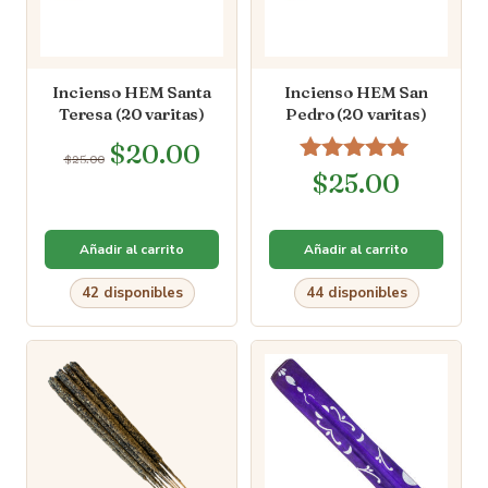
Incienso HEM Santa
Incienso HEM San
Teresa (20 varitas)
Pedro (20 varitas)
$
20.00
$
25.00
Valorado en
$
25.00
5.00
de 5
Añadir al carrito
Añadir al carrito
42 disponibles
44 disponibles